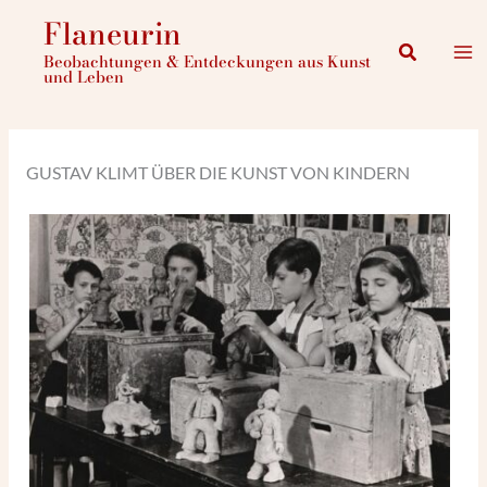
Zum
Flaneurin
Inhalt
Suchen
Beobachtungen & Entdeckungen aus Kunst
springen
und Leben
GUSTAV KLIMT ÜBER DIE KUNST VON KINDERN