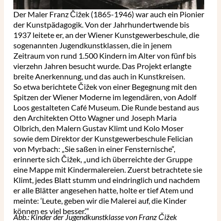
Der Maler Franz Čižek (1865-1946) war auch ein Pionier
der Kunstpädagogik. Von der Jahrhundertwende bis
1937 leitete er, an der Wiener Kunstgewerbeschule, die
sogenannten Jugendkunstklassen, die in jenem
Zeitraum von rund 1.500 Kindern im Alter von fünf bis
vierzehn Jahren besucht wurde. Das Projekt erlangte
breite Anerkennung, und das auch in Kunstkreisen.
So etwa berichtete Čižek von einer Begegnung mit den
Spitzen der Wiener Moderne im legendären, von Adolf
Loos gestalteten Café Museum. Die Runde bestand aus
den Architekten Otto Wagner und Joseph Maria
Olbrich, den Malern Gustav Klimt und Kolo Moser
sowie dem Direktor der Kunstgewerbeschule Felician
von Myrbach: „Sie saßen in einer Fensternische“,
erinnerte sich Čižek, „und ich überreichte der Gruppe
eine Mappe mit Kindermalereien. Zuerst betrachtete sie
Klimt, jedes Blatt stumm und eindringlich und nachdem
er alle Blätter angesehen hatte, holte er tief Atem und
meinte: ‘Leute, geben wir die Malerei auf, die Kinder
können es viel besser.‘“
Abb.: Kinder der Jugendkunstklasse von Franz Čižek