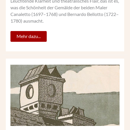
Leuchtende Klarheit und theatralisches Flair, das ist es,
was die Schönheit der Gemälde der beiden Maler
Canaletto (1697–1768) und Bernardo Bellotto (1722–
1780) ausmacht.
Mehr dazu...
CHARLOTTE
ANDRI-
HAMPEL:
„UNSTREITIG
EIN
EMINENTES
TALENT“