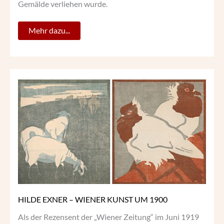
Gemälde verliehen wurde.
Mehr dazu...
HILDE
EXNER
–
WIENER
KUNST
UM
1900
HILDE EXNER – WIENER KUNST UM 1900
Als der Rezensent der „Wiener Zeitung“ im Juni 1919