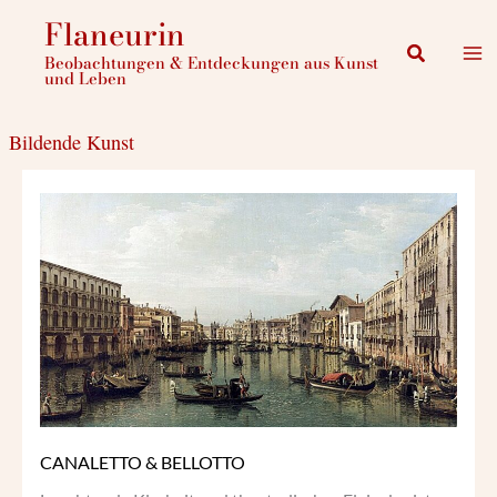
Zum
Flaneurin
Inhalt
Suchen
Beobachtungen & Entdeckungen aus Kunst
springen
und Leben
Bildende Kunst
CANALETTO
&
BELLOTTO
CANALETTO & BELLOTTO