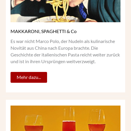
MAKKARONI, SPAGHETTI & Co
Es war nicht Marco Polo, der Nudeln als kulinarische
Novität aus China nach Europa brachte. Die
Geschichte der italienischen Pasta reicht weiter zurück
und ist in ihren Ursprüngen weitverzweigt.
Mehr dazu...
KIR
–
DER
COCKTAIL
DES
KANONIKUS