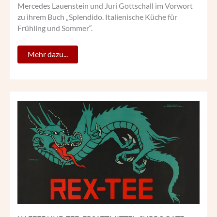
Mercedes Lauenstein und Juri Gottschall im Vorwort
zu ihrem Buch „Splendido. Italienische Küche für
Frühling und Sommer“.
Mehr dazu...
KAFFEE
UND
TEE:
ERSATZMITTEL,
SURROGATE,
SUBSTITUTE