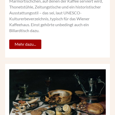
Marmortischchen, auf denen der Kaffee serviert wird,
Thonetstühle, Zeitungstische und ein historistischer
Ausstattungsstil – das sei, laut UNESCO-
Kulturerbeverzeichnis, typisch für das Wiener
Kaffeehaus. Einst gehörte unbedingt auch ein
Billardtisch dazu.
Mehr dazu...
ALEXANDRE
DUMASʼ
„WÖRTERBUCH
DER
KOCHKUNST“