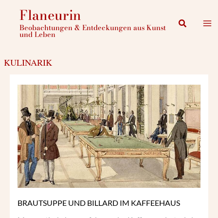
Zum
Flaneurin
Inhalt
Suchen
Beobachtungen & Entdeckungen aus Kunst
springen
und Leben
KULINARIK
BRAUTSUPPE
UND
BILLARD
IM
KAFFEEHAUS
BRAUTSUPPE UND BILLARD IM KAFFEEHAUS