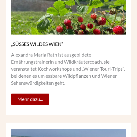
„SÜSSES WILDES WIEN“
Alexandra Maria Rath ist ausgebildete
Ernährungstrainerin und Wildkräutercoach, sie
veranstaltet Kochworkshops und „Wiener Touri-Trips“,
bei denen es um essbare Wildpflanzen und Wiener
Sehenswürdigkeiten geht.
Mehr dazu...
GAUMENFREUDEN
LATEINAMERIKAS