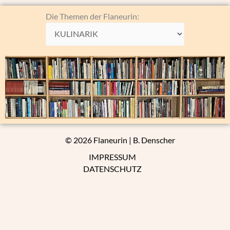
Die
Die Themen der Flaneurin:
Themen
der
Flaneurin:
© 2026 Flaneurin | B. Denscher
IMPRESSUM
DATENSCHUTZ