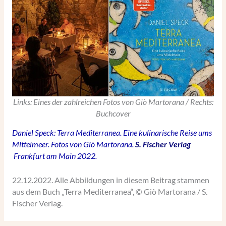
Links: Eines der zahlreichen Fotos von Giò Martorana / Rechts:
Buchcover
Daniel Speck: Terra Mediterranea. Eine kulinarische Reise ums
Mittelmeer. Fotos von Giò Martorana.
S. Fischer Verlag
Frankfurt am Main 2022.
22.12.2022. Alle Abbildungen in diesem Beitrag stammen
aus dem Buch „Terra Mediterranea“, © Giò Martorana / S.
Fischer Verlag.