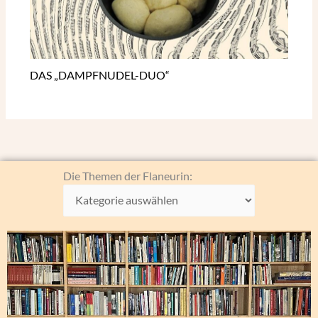
DAS „DAMPFNUDEL-DUO“
Die
Die Themen der Flaneurin:
Themen
der
Flaneurin: