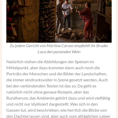
Zu jedem Gericht von Martina Caruso empfiehlt ihr Bruder
Luca den passenden Wein
Natürlich stehen die Abbildungen der Speisen im
Mittelpunkt, aber dazu kommen dann auch noch die
Porträts der Menschen und die Bilder der Landschaften,
die immer eindrucksvoller in Szene gesetzt werden. Auch
bei den verbindenden Texten ist das so. Da geht es
natürlich nicht ohne genaue Rezepte, aber das
Rundherum, das Ambiente gehört dazu und wird vielfältig
und nicht nur idyllisiert dargestellt. Was sich in den
Gassen tut, wird beschrieben, wie herrlich die Blicke von
den Dachterrassen sind, aber auch vom alltäglichen Leben