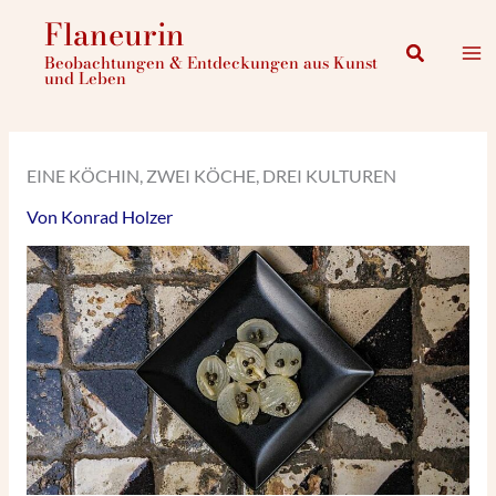
Zum
Flaneurin
Inhalt
Suchen
Beobachtungen & Entdeckungen aus Kunst
springen
und Leben
EINE KÖCHIN, ZWEI KÖCHE, DREI KULTUREN
Von
Konrad Holzer