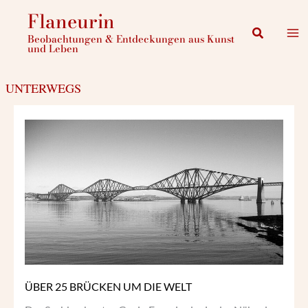
Zum
Flaneurin
Inhalt
Suchen
Beobachtungen & Entdeckungen aus Kunst
springen
und Leben
UNTERWEGS
ÜBER
25
BRÜCKEN
UM
DIE
WELT
ÜBER 25 BRÜCKEN UM DIE WELT