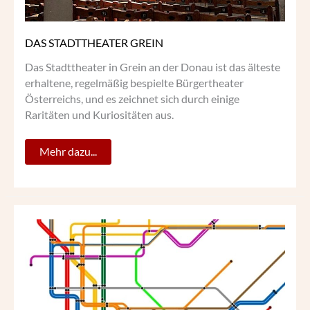
DAS STADTTHEATER GREIN
Das Stadttheater in Grein an der Donau ist das älteste
erhaltene, regelmäßig bespielte Bürgertheater
Österreichs, und es zeichnet sich durch einige
Raritäten und Kuriositäten aus.
Mehr dazu...
„TRANSIT
MAPS“
–
NETZPLÄNE
VON
BERLIN
BIS
TOKIO