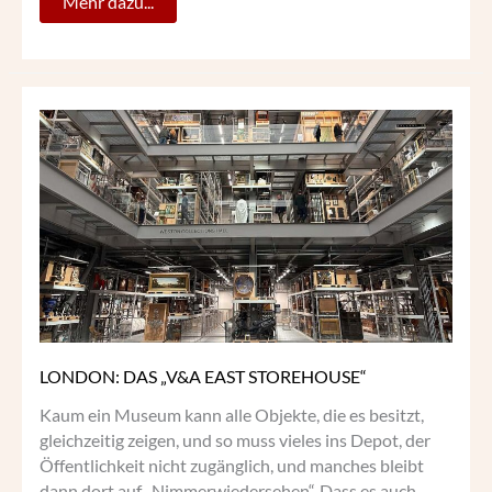
Mehr dazu...
LONDON:
DAS
„V&A
EAST
STOREHOUSE“
LONDON: DAS „V&A EAST STOREHOUSE“
Kaum ein Museum kann alle Objekte, die es besitzt,
gleichzeitig zeigen, und so muss vieles ins Depot, der
Öffentlichkeit nicht zugänglich, und manches bleibt
dann dort auf „Nimmerwiedersehen“. Dass es auch