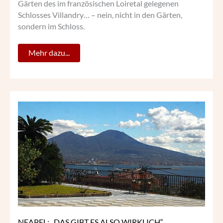
Gärten des im französischen Loiretal gelegenen
Schlosses Villandry… – nein, nicht in den Gärten,
sondern im Schloss.
Mehr dazu...
NEAPEL:
„DAS
GIBT
ES
ALSO
WIRKLICH“
NEAPEL: „DAS GIBT ES ALSO WIRKLICH“