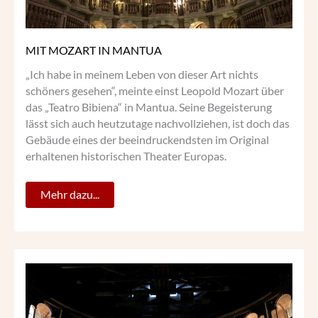
MIT MOZART IN MANTUA
„Ich habe in meinem Leben von dieser Art nichts
schöners gesehen“, meinte einst Leopold Mozart über
das „Teatro Bibiena“ in Mantua. Seine Begeisterung
lässt sich auch heutzutage nachvollziehen, ist doch das
Gebäude eines der beeindruckendsten im Original
erhaltenen historischen Theater Europas.
Mehr dazu...
DAS
TEATRO
FARNESE
IN
PARMA