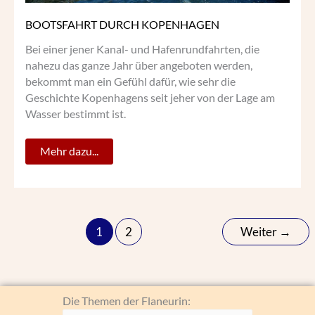
BOOTSFAHRT DURCH KOPENHAGEN
Bei einer jener Kanal- und Hafenrundfahrten, die
nahezu das ganze Jahr über angeboten werden,
bekommt man ein Gefühl dafür, wie sehr die
Geschichte Kopenhagens seit jeher von der Lage am
Wasser bestimmt ist.
Mehr dazu...
1
2
Weiter
→
Die
Die Themen der Flaneurin: