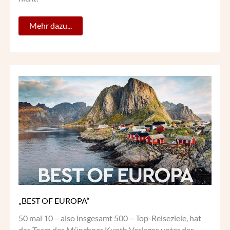
Mehr dazu...
„BEST
OF
EUROPA“
„BEST OF EUROPA“
50 mal 10 – also insgesamt 500 – Top-Reiseziele, hat