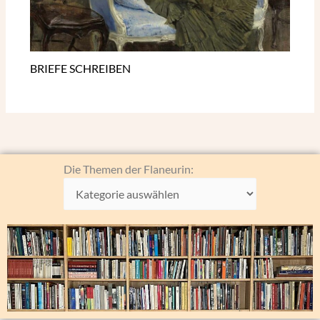
BRIEFE SCHREIBEN
Die
Die Themen der Flaneurin:
Themen
der
Flaneurin: