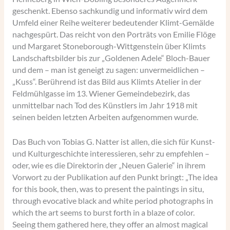
geschenkt. Ebenso sachkundig und informativ wird dem
Umfeld einer Reihe weiterer bedeutender Klimt-Gemälde
nachgespürt. Das reicht von den Porträts von Emilie Flöge
und Margaret Stoneborough-Wittgenstein über Klimts
Landschaftsbilder bis zur „Goldenen Adele“ Bloch-Bauer
und dem – man ist geneigt zu sagen: unvermeidlichen –
„Kuss“. Berührend ist das Bild aus Klimts Atelier in der
Feldmühlgasse im 13. Wiener Gemeindebezirk, das
unmittelbar nach Tod des Künstlers im Jahr 1918 mit
seinen beiden letzten Arbeiten aufgenommen wurde.
Das Buch von Tobias G. Natter ist allen, die sich für Kunst-
und Kulturgeschichte interessieren, sehr zu empfehlen –
oder, wie es die Direktorin der „Neuen Galerie“ in ihrem
Vorwort zu der Publikation auf den Punkt bringt: „The idea
for this book, then, was to present the paintings in situ,
through evocative black and white period photographs in
which the art seems to burst forth in a blaze of color.
Seeing them gathered here, they offer an almost magical