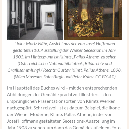
Links: Moriz Nähr, Ansicht aus der von Josef Hoffmann
gestalteten 18. Ausstellung der Wiener Secession im Jahr
1903, im Hintergrund ist Klimts „Pallas Athene“ zu sehen
(Österreichische Nationalbibliothek, Bildarchiv und
Grafiksammlung) / Rechts: Gustav Klimt, Pallas Athene, 1898,
(Wien Museum, Foto: Birgit und Peter Kainz, CC BY 4.0)
Im Hauptteil des Buches wird – mit den entsprechenden
Abbildungen der Gemälde prachtvoll illustriert – den
ursprünglichen Präsentationsorten von Klimts Werken
nachgespürt. Sehr reizvoll ist es da zum Beispiel, die Ikone
der Wiener Moderne, Klimts Pallas Athene, in der von
Josef Hoffmann gestalteten Secessions-Ausstellung im
Jahr 1903 zu sehen, um dann das Gemälde auf einem Foto