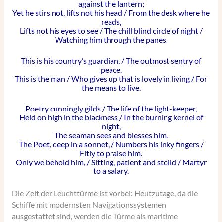
against the lantern;
Yet he stirs not, lifts not his head / From the desk where he
reads,
Lifts not his eyes to see / The chill blind circle of night /
Watching him through the panes.
This is his country’s guardian, / The outmost sentry of
peace.
This is the man / Who gives up that is lovely in living / For
the means to live.
Poetry cunningly gilds / The life of the light-keeper,
Held on high in the blackness / In the burning kernel of
night,
The seaman sees and blesses him.
The Poet, deep in a sonnet, / Numbers his inky fingers /
Fitly to praise him.
Only we behold him, / Sitting, patient and stolid / Martyr
to a salary.
Die Zeit der Leuchttürme ist vorbei: Heutzutage, da die
Schiffe mit modernsten Navigationssystemen
ausgestattet sind, werden die Türme als maritime