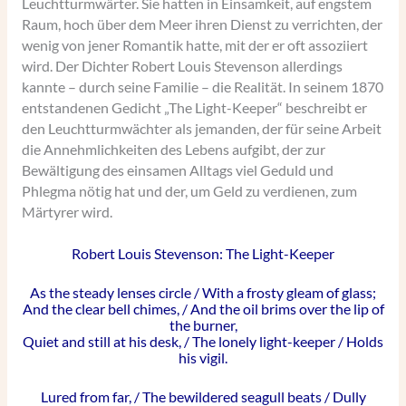
Leuchtturmwärter. Sie hatten in Einsamkeit, auf engstem
Raum, hoch über dem Meer ihren Dienst zu verrichten, der
wenig von jener Romantik hatte, mit der er oft assoziiert
wird. Der Dichter Robert Louis Stevenson allerdings
kannte – durch seine Familie – die Realität. In seinem 1870
entstandenen Gedicht „The Light-Keeper“ beschreibt er
den Leuchtturmwächter als jemanden, der für seine Arbeit
die Annehmlichkeiten des Lebens aufgibt, der zur
Bewältigung des einsamen Alltags viel Geduld und
Phlegma nötig hat und der, um Geld zu verdienen, zum
Märtyrer wird.
Robert Louis Stevenson: The Light-Keeper
As the steady lenses circle / With a frosty gleam of glass;
And the clear bell chimes, / And the oil brims over the lip of
the burner,
Quiet and still at his desk, / The lonely light-keeper / Holds
his vigil.
Lured from far, / The bewildered seagull beats / Dully