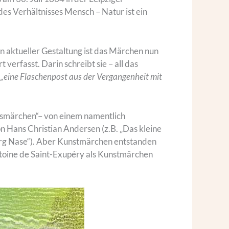
es Verhältnisses Mensch – Natur ist ein
n aktueller Gestaltung ist das Märchen nun
 verfasst. Darin schreibt sie – all das
s
„eine Flaschenpost aus der Vergangenheit mit
lksmärchen“– von einem namentlich
 Hans Christian Andersen (z.B. „Das kleine
erg Nase“). Aber Kunstmärchen entstanden
Antoine de Saint-Exupéry als Kunstmärchen