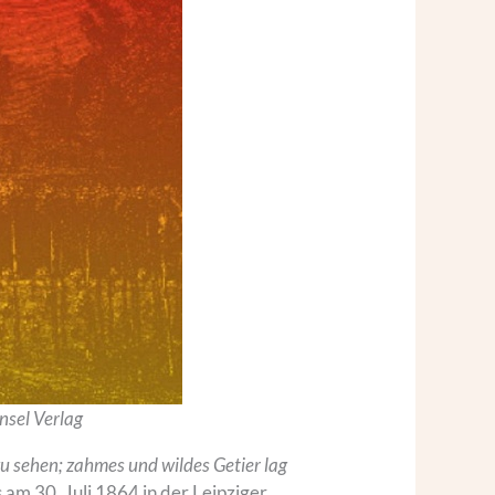
nsel Verlag
u sehen; zahmes und wildes Getier lag
am 30. Juli 1864 in der Leipziger