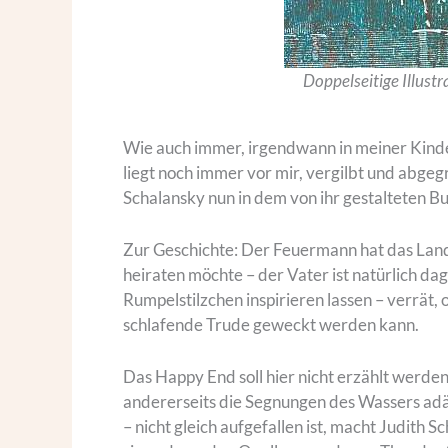
Doppelseitige Illustr
Wie auch immer, irgendwann in meiner Kinder
liegt noch immer vor mir, vergilbt und abgeg
Schalansky nun in dem von ihr gestalteten B
Zur Geschichte: Der Feuermann hat das Land 
heiraten möchte – der Vater ist natürlich d
Rumpelstilzchen inspirieren lassen – verrät,
schlafende Trude geweckt werden kann.
Das Happy End soll hier nicht erzählt werden
andererseits die Segnungen des Wassers adäq
– nicht gleich aufgefallen ist, macht Judi