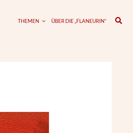
Such
THEMEN
ÜBER DIE „FLANEURIN“