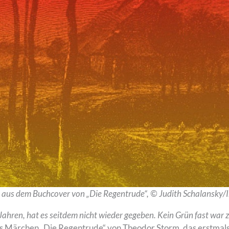
 aus dem Buchcover von „Die Regentrude“, © Judith Schalansky/I
ahren, hat es seitdem nicht wieder gegeben. Kein Grün fast war z
s Märchen „Die Regentrude“ von Theodor Storm, das erstmals 