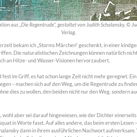
ation aus „Die Regentrude“, gestaltet von Judith Schalansky, © J
Verlag.
zeit bekam ich „Storms Märchen“ geschenkt, in einer kindger
riffen. Die naturalistischen Zeichnungen können natürlich nic
uch an Hitze- und Wasser-Visionen hervorzaubert.
fest im Griff, es hat schon lange Zeit nicht mehr geregnet. E
agegen – machen sich auf den Weg, um die Regentrude zu find
 ohne dies zu wollen, den beiden nicht nur den Weg, sondern 
, wohl aber sei darauf hingewiesen, wie der Dichter einerseit
uat in Worte fasst. Auf alles andere, das beim ersten Lesen –
th Schalansky dann in ihrem ausführlichen Nachwort aufmerksa