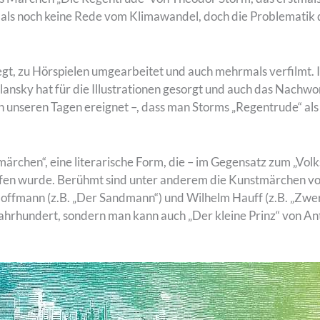
mals noch keine Rede vom Klimawandel, doch die Problematik d
gt, zu Hörspielen umgearbeitet und auch mehrmals verfilmt. I
lansky hat für die Illustrationen gesorgt und auch das Nachwort
n unseren Tagen ereignet –, dass man Storms „Regentrude“ al
märchen“, eine literarische Form, die – im Gegensatz zum „Vo
fen wurde. Berühmt sind unter anderem die Kunstmärchen von
Hoffmann (z.B. „Der Sandmann“) und Wilhelm Hauff (z.B. „Zw
. Jahrhundert, sondern man kann auch „Der kleine Prinz“ von 