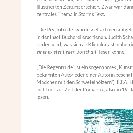
Illustrierten Zeitung erschien. Zwar war da
zentrales Thema in Storms Text.
„Die Regentrude“ wurde vielfach neu aufgele
in der Insel-Bücherei erschienen. Judith Scha
bedenkend, was sich an Klimakatastrophen i
einer existentiellen Botschaft“
lesen könne.
„Die Regentrude“ ist ein sogenanntes „Kunst
bekannten Autor oder einer Autorin geschaf
Mädchen mit den Schwefelhölzern“), E.T.A. 
nicht nur zur Zeit der Romantik, also im 19
lesen.