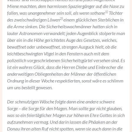
Miene machten, dem harmlosen Spaziergänger auf die Nase zu
1)
fallen, was unangenehmer sein soll, als wenn sothane
Töchter
2)
des zweischwänzigen Löwen
einem glücklichen Sterblichen in
die Arme sinken. Die Sicherheitswachmänner hatten sich in
lauter Astronomen verwandelt; jeden Augenblick stolperte man
über ein in die Höhe gerichtetes Auge des Gesetzes, welches,
bewaffnet oder unbewaffnet, strengen Ausguck hielt, ob die
leichtbeschwingten Vögel in den Fenstern auch mit dem
polizeilich vorgeschriebenen Sicherheitsgürtel versehen sind. Es
ist ein wahres Glück, dass die Herren Diebe und Einbrecher die
anderweitigen Obliegenheiten der Männer der öffentlichen
Ordnung in dieser Woche respektierten, sonst wäre es schlimm
um uns bestellt gewesen.
Der schmutzigen Wäsche folgte dann eine andere schwere
Sorge – die Sorge für den Magen. Man sollte gar nicht glauben,
was so ein feiertäglicher Magen zur höheren Ehre Gottes in sich
aufzunehmen vermag. Und darin lassen die Phäaken an der
Donau ihren alten Ruf nicht spotten, wenn sie auch dann in die