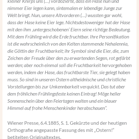
kleiner Knirps uns (…) vordozierte, dass ein Hase nun und
nimmer Eier legen kann, sintemalen er lebendige Junge zur
Welt bringt. Nun, unsere Altvorderen (…) wussten gar wohl,
dass der Hase keine Eier lege. Nichtsdestoweniger hat der Hase
mit den ihm ‚untergeschobenen‘ Eiern seine richtige Bedeutung.
Mit dem Frühling wird die Erde fruchtbar. Ihre Personifikation
ist die wahrscheinlich von den Kelten stammende Nehalennia,
die Göttin der Fruchtbarkeit; ihr Symbol sind die Eier, die, zum
Zeichen der Freude über den zu erwartenden Segen, rot gefärbt
werden; aber noch einmal soll die Fruchtbarkeit hervorgehoben
werden, indem der Hase, das fruchtbarste Tier, sie gelegt haben
muss. So sind in unseren Ostern altheidnische und christliche
Vorstellungen bis zur Unkennbarkeit verquickt. Das tut aber
dem fröhlichen Frühlingsfeste keinen Eintrag! Möge heller
Sonnenschein über den Feiertagen walten und ein blauer
Himmel auf frohe Menschenkinder herabschauen“.
Wiener Presse, 6.4.1885, S. 1. Gekürzte und der heutigen
Orthografie angepasste Fassung des mit „Ostern!“
betitelten Originaltextes.