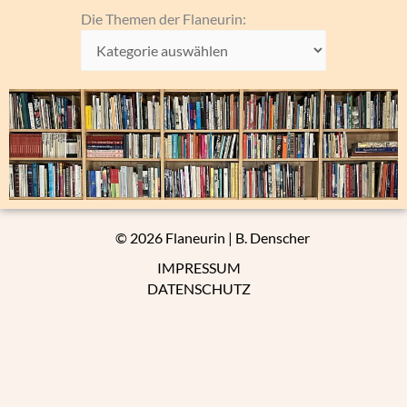
Die
Die Themen der Flaneurin:
Themen
der
Flaneurin:
© 2026 Flaneurin | B. Denscher
IMPRESSUM
DATENSCHUTZ