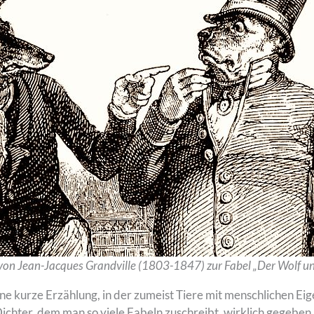
 von Jean-Jacques Grandville (1803-1847) zur Fabel „Der Wolf u
 eine kurze Erzählung, in der zumeist Tiere mit menschlichen Ei
ichter, dem man so viele Fabeln zuschreibt, wirklich gegeben h