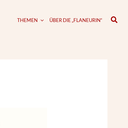
Such
THEMEN
ÜBER DIE „FLANEURIN“