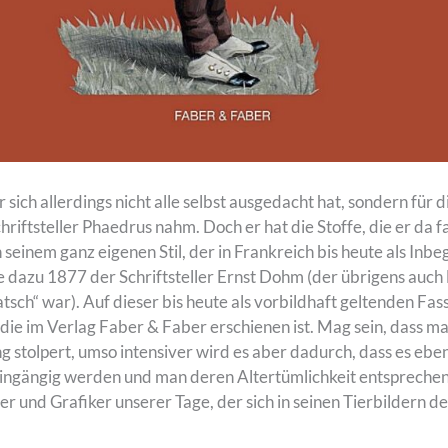
 sich allerdings nicht alle selbst ausgedacht hat, sondern für 
iftsteller Phaedrus nahm. Doch er hat die Stoffe, die er da fa
 seinem ganz eigenen Stil, der in Frankreich bis heute als Inbeg
 dazu 1877 der Schriftsteller Ernst Dohm (der übrigens auch l
tsch“ war). Auf dieser bis heute als vorbildhaft geltenden Fa
 die im Verlag Faber & Faber erschienen ist. Mag sein, dass m
g stolpert, umso intensiver wird es aber dadurch, dass es eb
eingängig werden und man deren Altertümlichkeit entspreche
ler und Grafiker unserer Tage, der sich in seinen Tierbildern