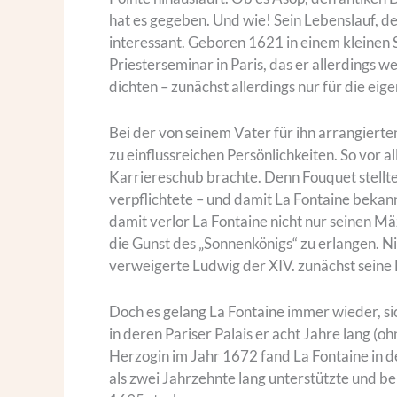
hat es gegeben. Und wie! Sein Lebenslauf, de
interessant. Geboren 1621 in einem kleinen
Priesterseminar in Paris, das er allerdings
dichten – zunächst allerdings nur für die eig
Bei der von seinem Vater für ihn arrangiert
zu einflussreichen Persönlichkeiten. So vor
Karriereschub brachte. Denn Fouquet stellte
verpflichtete – und damit La Fontaine bekan
damit verlor La Fontaine nicht nur seinen Mäz
die Gunst des „Sonnenkönigs“ zu erlangen. N
verweigerte Ludwig der XIV. zunächst seine 
Doch es gelang La Fontaine immer wieder, si
in deren Pariser Palais er acht Jahre lang (
Herzogin im Jahr 1672 fand La Fontaine in 
als zwei Jahrzehnte lang unterstützte und b