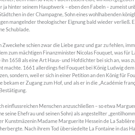
r ja hinter seinem Hauptwerk – eben den Fabeln – zumeist unbe
 Städtchen in der Champagne, Sohn eines wohlhabenden königl
 wegen mangelnder theologischer Eignung bald wieder verließ. 
ene Schublade.
en Zweckehe schien zwar die Liebe ganz und gar zu fehlen, i
 allem zum mächtigen Finanzminister Nicolas Fouquet, was für
 ihn 1658 als eine Art Haus- und Hofdichter bei sich an, was 
nt machte. 1661 allerdings fiel Fouquet bei König Ludwig dem
en, sondern, weil er sich in einer Petition an den König für Fo
ie bekam er Zugang zum Hof, und als er in die „Académie fra
Bestätigung.
ch einflussreichen Menschen anzuschließen – so etwa Marguer
ohne seine Ehefrau und seinen Sohn) als angestellter „gentilho
der Kunstmäzenin Madame Marguerite Hessein de La Sablière 
eherbergte. Nach ihrem Tod übersiedelte La Fontaine in das H