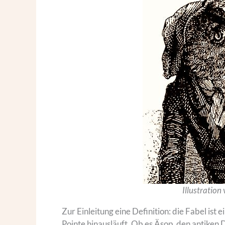
Illustration
Zur Einleitung eine Definition: die Fabel ist
Pointe hinausläuft. Ob es Äsop, den antiken D