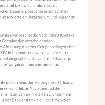
achtet bleibt, ist nämlich höchst
ichen Beamten, besuchte er zunächst ein
Er absolvierte ein Jurastudium und begann zu
mmerhin aber brachte die Verbindung Kontakt
 La Fontaine den entscheidenden
zur Abfassung diverser Gelegenheitsgedichte
 XIV. in Ungnade und wurde gestürzt – und
uquet eingesetzt hatte, auch die Chance, je
nçaise“ aufgenommen werden sollte,
ite de Lorraine, der Herzogin von Orléans,
mme servant“ lebte. Nach dem Tod der
eine neue Gönnerin, die den Dichter mehr
aus der Bankiersfamilie dʼHervarth, wo er