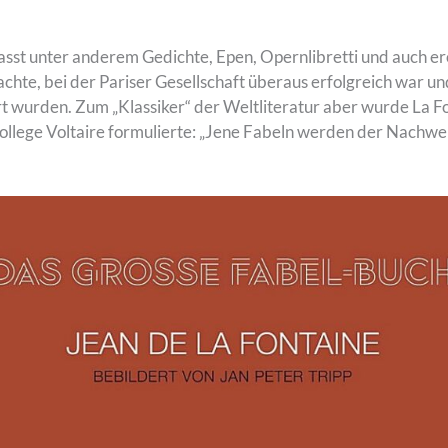
asst unter anderem Gedichte, Epen, Opernlibretti und auch er
achte, bei der Pariser Gesellschaft überaus erfolgreich war
rt wurden. Zum „Klassiker“ der Weltliteratur aber wurde La F
kollege Voltaire formulierte: „Jene Fabeln werden der Nachwelt