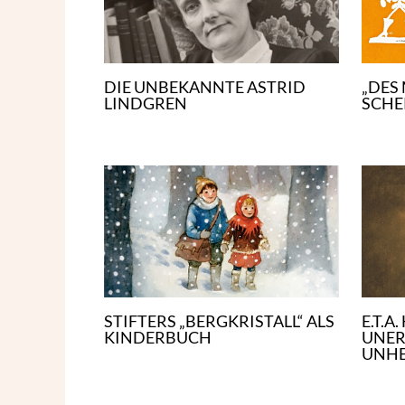
DIE UNBEKANNTE ASTRID
„DES
LINDGREN
SCHE
STIFTERS „BERGKRISTALL“ ALS
E.T.A
KINDERBUCH
UNER
UNHE