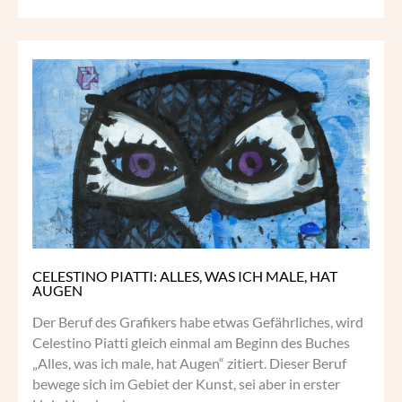
CELESTINO
PIATTI:
ALLES,
WAS
ICH
MALE,
HAT
AUGEN
CELESTINO PIATTI: ALLES, WAS ICH MALE, HAT
AUGEN
Der Beruf des Grafikers habe etwas Gefährliches, wird
Celestino Piatti gleich einmal am Beginn des Buches
„Alles, was ich male, hat Augen“ zitiert. Dieser Beruf
bewege sich im Gebiet der Kunst, sei aber in erster