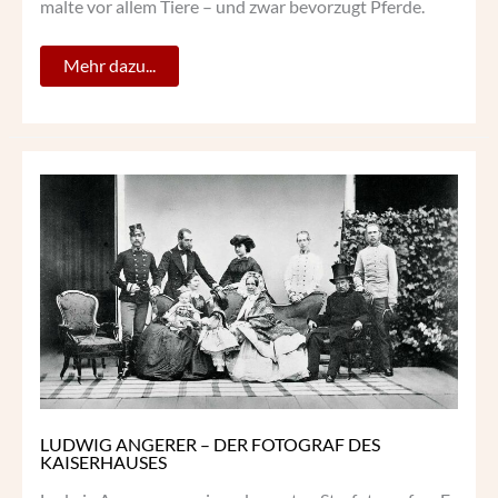
malte vor allem Tiere – und zwar bevorzugt Pferde.
Mehr dazu...
LUDWIG
ANGERER
–
DER
FOTOGRAF
DES
KAISERHAUSES
LUDWIG ANGERER – DER FOTOGRAF DES
KAISERHAUSES