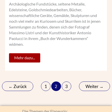
Archäologische Fundstücke, seltene Metalle,
Edelsteine, Goldschmiedearbeiten, Bücher,
wissenschaftliche Geräte, Gemälde, Skulpturen und
noch viel mehr an Kuriosem und Skurrilem ist in jenen
Sammlungen zu finden, denen sich der Fotograf
Massimo Listri und der Kunsthistoriker Antonio
Paolucci in ihrem „Buch der Wunderkammern“
widmen.
Mehr dazu...
←
Zurück
1
2
3
Weiter
→
Die
Die Themen der Flaneurin: